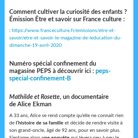
Comment cultiver la curiosité des enfants ?
Émission Être et savoir sur France culture :
:
https://www.franceculture.fr/emissions/etre-et-
savoir/etre-et-savoir-le-magazine-de-leducation-du-
dimanche-19-avril-2020
Numéro spécial confinement du
magasine PEPS à découvrir ici :
peps-
special-confinement-B
M
athilde et Rosette
, un documentaire
de Alice Ekman
A 33 ans, Alice se rend compte qu’elle ne connait rien
de
l’histoire de sa famille
et décide de rendre visite à
son grand-oncle, âgé de 92 ans, pour en savoir plus.
S’entame alors
une enquête
qui lèvera peu à peu le