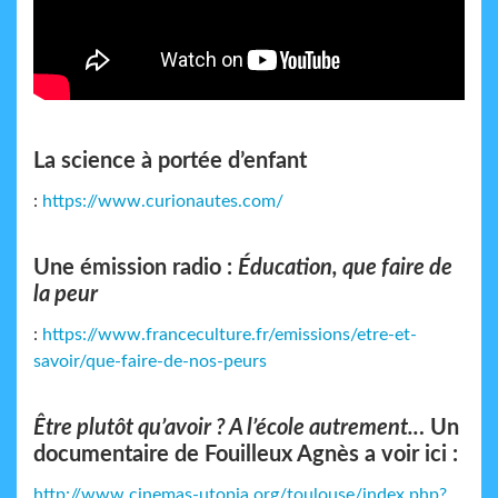
La science à portée d’enfant
:
https://www.curionautes.com/
Une émission radio :
Éducation, que faire de
la peur
:
https://www.franceculture.fr/emissions/etre-et-
savoir/que-faire-de-nos-peurs
Être plutôt qu’avoir ? A l’école autrement..
. Un
documentaire de Fouilleux Agnès a voir ici :
http://www.cinemas-utopia.org/toulouse/index.php?